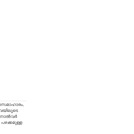
ിതാസമാഹാരം,
യവയിലൂടെ
നാല്‍വര്‍
പഴക്കമുള്ള