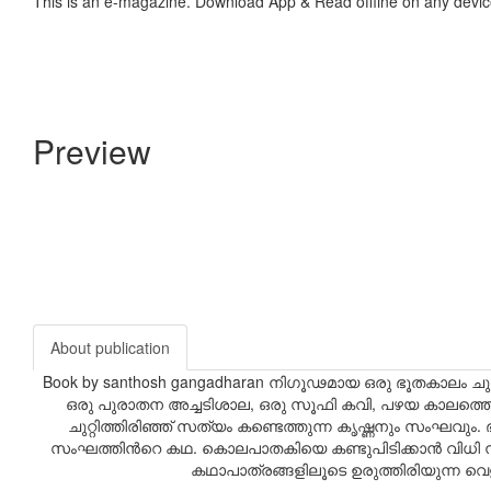
This is an e-magazine. Download App & Read offline on any devic
Preview
About publication
Book by santhosh gangadharan നിഗൂഢമായ ഒരു ഭൂതകാലം ച
ഒരു പുരാതന അച്ചടിശാല, ഒരു സൂഫി കവി, പഴയ കാലത്തെ ഒ
ചുറ്റിത്തിരിഞ്ഞ് സത്യം കണ്ടെത്തുന്ന കൃഷ്ണനും സംഘവും. ഭ
സംഘത്തിന്‍റെ കഥ. കൊലപാതകിയെ കണ്ടുപിടിക്കാന്‍ വിധി നിയ
കഥാപാത്രങ്ങളിലൂടെ ഉരുത്തിരിയുന്ന വ