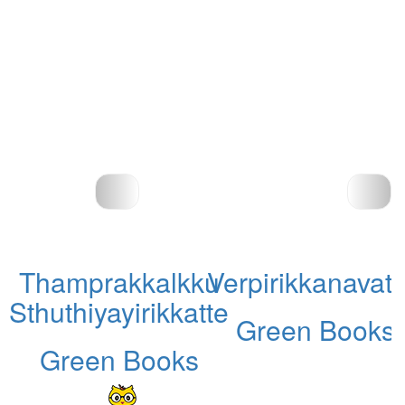
Thamprakkalkku
Verpirikkanavat
Sthuthiyayirikkatte
Green Books
Green Books