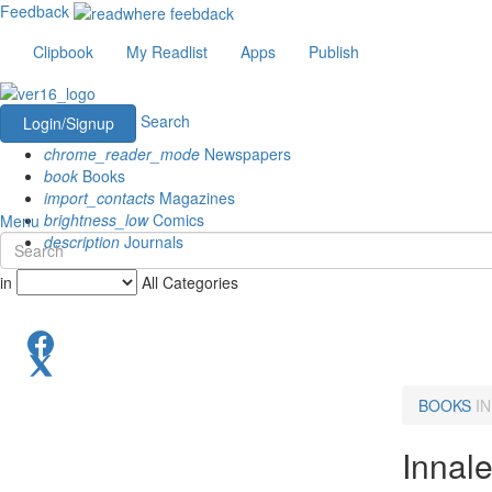
Feedback
Clipbook
My Readlist
Apps
Publish
Search
Login/Signup
chrome_reader_mode
Newspapers
book
Books
import_contacts
Magazines
brightness_low
Comics
Menu
description
Journals
in
All Categories
BOOKS
I
Innal