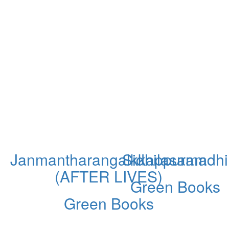
s
Janmantharangalkkappuram
Sidhilasamadhi
(AFTER LIVES)
Green Books
Green Books