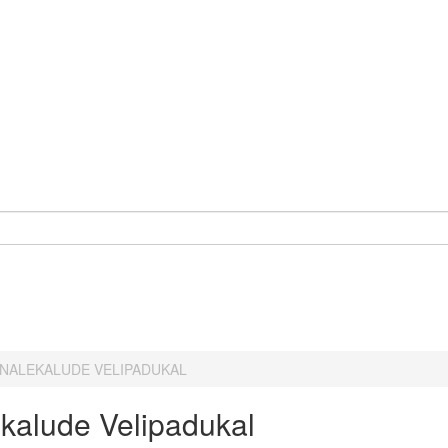
NNALEKALUDE VELIPADUKAL
ekalude Velipadukal