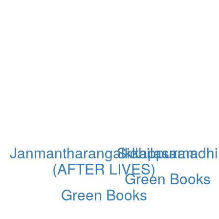
s
Janmantharangalkkappuram
Sidhilasamadhi
(AFTER LIVES)
Green Books
Green Books