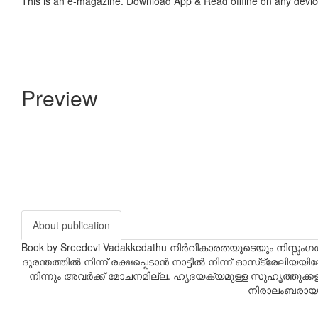
This is an e-magazine. Download App & Read offline on any devic
Preview
About publication
Book by Sreedevi Vadakkedathu നിർവികാരതയുടെയും നിസ്സംഗ
ദുരന്തത്തിൽ നിന്ന് രക്ഷപ്പെടാൻ നാട്ടിൽ നിന്ന് ഓസ്‌ട്രേലി
നിന്നും അവർക്ക് മോചനമില്ല. ഹൃദയക്യമുള്ള സുഹൃത്തുക
നിരാലംബരായ 