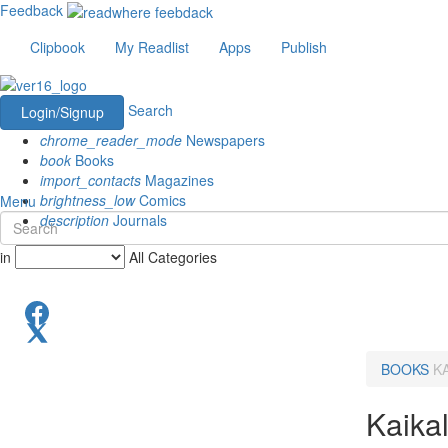
Feedback
Clipbook
My Readlist
Apps
Publish
Search
Login/Signup
chrome_reader_mode
Newspapers
book
Books
import_contacts
Magazines
brightness_low
Comics
Menu
description
Journals
in
All Categories
BOOKS
K
Kaika