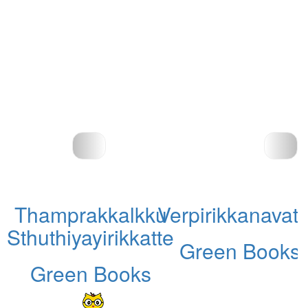
Thamprakkalkku
Verpirikkanavat
Sthuthiyayirikkatte
Green Books
Green Books