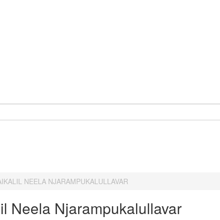
AIKALIL NEELA NJARAMPUKALULLAVAR
lil Neela Njarampukalullavar