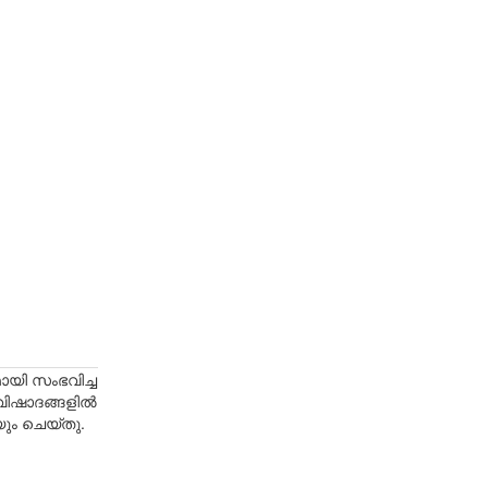
ായി സംഭവിച്ച
ം വിഷാദങ്ങളിൽ
ും ചെയ്തു.