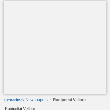
arrow_back
Home
Newspapers
Ranipettai Vellore
Ranipettai-Vellore