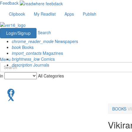
Feedback
Clipbook
My Readlist
Apps
Publish
Search
Login/Signup
chrome_reader_mode
Newspapers
book
Books
import_contacts
Magazines
brightness_low
Comics
Menu
description
Journals
in
All Categories
BOOKS
V
Vikira