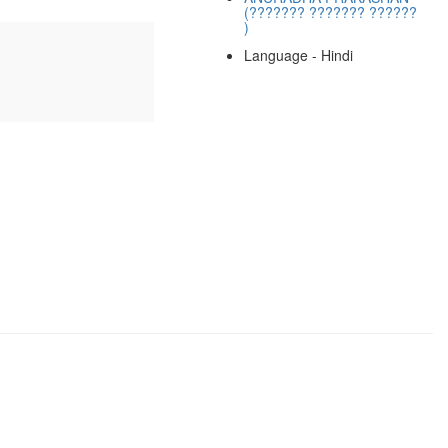
(??????? ??????? ??????
)
Language - Hindi