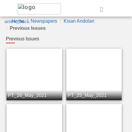
e
arrow_back
Home
Newspapers
Kisan Andolan
Previous Issues
Previous Issues
PT_26_May_2021
PT_25_May_2021